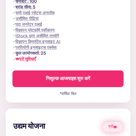
क्रेडिट
:
100
ब्रांड सीमा:
5
सभी एआई एसेट्स अनलॉक
असीमित पीढ़ियां
पाठ जनरेटर एआई
विज्ञापन प्लेटफ़ॉर्म एकीकरण
iStock द्वारा असीमित तस्वीरें
विज्ञापन क्रिएटिव इनसाइट AI
प्रतियोगी इनसाइट्स एक्सेस
कुल उपयोगकर्ता:
25
प्रो सुविधाएँ
निशुल्क आजमाइश शुरु करें
*वार्षिक बिल
उद्यम योजना
प्रो