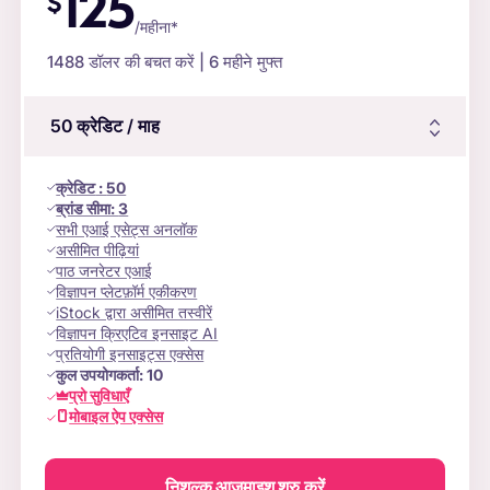
125
$
/महीना*
1488
डॉलर की बचत करें | 6 महीने मुफ्त
50
क्रेडिट
/ माह
क्रेडिट
:
50
ब्रांड सीमा:
3
सभी एआई एसेट्स अनलॉक
असीमित पीढ़ियां
पाठ जनरेटर एआई
विज्ञापन प्लेटफ़ॉर्म एकीकरण
iStock द्वारा असीमित तस्वीरें
विज्ञापन क्रिएटिव इनसाइट AI
प्रतियोगी इनसाइट्स एक्सेस
कुल उपयोगकर्ता:
10
प्रो सुविधाएँ
मोबाइल ऐप एक्सेस
निशुल्क आजमाइश शुरु करें