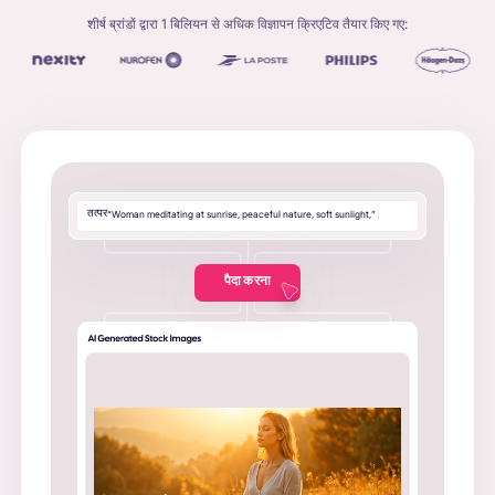
शीर्ष ब्रांडों द्वारा 1 बिलियन से अधिक विज्ञापन क्रिएटिव तैयार किए गए:
तत्पर
“
W
o
m
a
n
m
e
d
i
t
a
t
i
n
g
a
t
s
u
n
r
i
s
e
,
p
e
a
c
e
f
u
l
n
a
t
u
r
e
,
s
o
f
t
s
u
n
l
i
g
h
t
,
”
|
पैदा करना