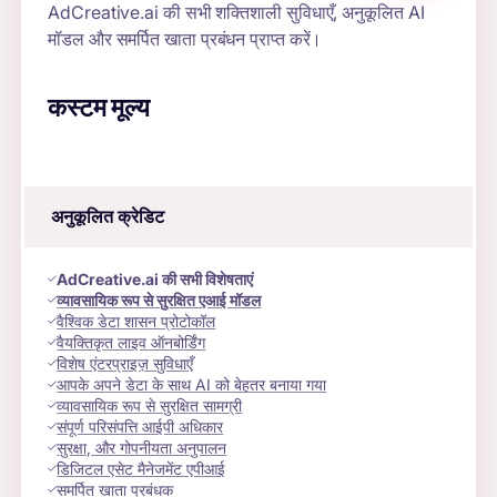
AdCreative.ai की सभी शक्तिशाली सुविधाएँ, अनुकूलित AI
मॉडल और समर्पित खाता प्रबंधन प्राप्त करें।
कस्टम मूल्य
अनुकूलित क्रेडिट
AdCreative.ai की सभी विशेषताएं
व्यावसायिक रूप से सुरक्षित एआई मॉडल
वैश्विक डेटा शासन प्रोटोकॉल
वैयक्तिकृत लाइव ऑनबोर्डिंग
विशेष एंटरप्राइज़ सुविधाएँ
आपके अपने डेटा के साथ AI को बेहतर बनाया गया
व्यावसायिक रूप से सुरक्षित सामग्री
संपूर्ण परिसंपत्ति आईपी अधिकार
सुरक्षा, और गोपनीयता अनुपालन
डिजिटल एसेट मैनेजमेंट एपीआई
समर्पित खाता प्रबंधक