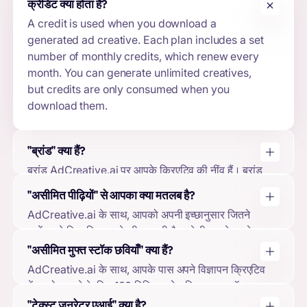
क्रेडिट
क्या होता है?
A credit is used when you download a
generated ad creative. Each plan includes a set
number of monthly credits, which renew every
month. You can generate unlimited creatives,
but credits are only consumed when you
download them.
"ब्रांड" क्या हैं?
ब्रांड AdCreative.ai पर आपके क्रिएटिव की नींव हैं। ब्रांड
बनाकर, आप अपना लोगो, ब्रांड रंग, ब्रांड विवरण अपलोड कर
"असीमित पीढ़ियों" से आपका क्या मतलब है?
सकते हैं और अपने विज्ञापन खातों को कनेक्ट कर सकते हैं. यह
AdCreative.ai के साथ, आपको अपनी इच्छानुसार जितने
हमारे मशीन-लर्निंग मॉडल को आपके रचनात्मक डिजाइनों और
चाहें उतने क्रिएटिव बनाने की आज़ादी है, भले ही आपने अपने
भविष्यवाणियों को आपके ब्रांड के अनुरूप बनाने की अनुमति देता
सभी डाउनलोड का इस्तेमाल किया हो या नहीं। आप अपने
है, जिससे उच्चतम गुणवत्ता वाले आउटपुट सुनिश्चित होते हैं।
"असीमित मुफ्त स्टॉक छवियाँ" क्या हैं?
डाउनलोड का इस्तेमाल तभी करेंगे जब आप अपने द्वारा बनाए गए
AdCreative.ai के साथ, आपके पास अपने विज्ञापन क्रिएटिव
क्रिएटिव को डाउनलोड करना चुनेंगे।
में उपयोग करने के लिए 100 मिलियन से अधिक मुफ्त स्टॉक
छवियों तक पहुंच है। ये छवियां हर पैकेज के साथ शामिल हैं, और
"टेक्स्ट जनरेटर एआई" क्या है?