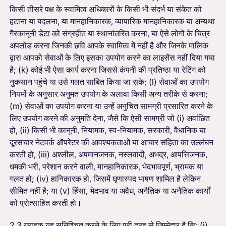
किसी तीसरे पक्ष के स्वामित्व अधिकारों के किसी भी संदर्भ या संकेत को
हटाना या बदलना, या मानहानिकारक, व्यापारिक मानहानिकारक या अन्यथा
गैरकानूनी डेटा को संग्रहीत या स्थानांतरित करना, या ऐसे लोगों के चित्र
अपलोड करना जिनकी छवि आपके स्वामित्व में नहीं है और जिनके मालिक
द्वारा आपको सेवाओं के लिए इसका उपयोग करने का लाइसेंस नहीं दिया गया
है; (k) कोई भी ऐसा कार्य करना जिससे कंपनी की प्रतिष्ठा या रेटिंग को
नुकसान पहुंचे या उसे गलत साबित किया जा सके; (l) सेवाओं का उपयोग
नियमों के अनुसार अनुमत उपयोग के अलावा किसी अन्य तरीके से करना;
(m) सेवाओं का उपयोग करना या उन्हें अनुचित सामग्री प्रसारित करने के
लिए उपयोग करने की अनुमति देना, जैसे कि ऐसी सामग्री जो (i) अवांछित
हो, (ii) किसी भी कानूनी, नियामक, स्व-नियामक, सरकारी, वैधानिक या
दूरसंचार नेटवर्क ऑपरेटर की आवश्यकताओं या आचार संहिता का उल्लंघन
करती हो, (iii) अश्लील, अपमानजनक, नस्लवादी, अभद्र, आपत्तिजनक,
धमकी भरी, परेशान करने वाली, मानहानिकारक, भेदभावपूर्ण, भ्रामक या
गलत हो; (iv) हानिकारक हो, जिसमें घृणास्पद भाषण शामिल है लेकिन
सीमित नहीं है; या (v) हिंसा, भेदभाव या अवैध, अनैतिक या अनैतिक कार्यों
को प्रोत्साहित करती हो।
2.3 ग्राहक यह सुनिश्चित करने के लिए पूरी तरह से जिम्मेदार है कि: (i)