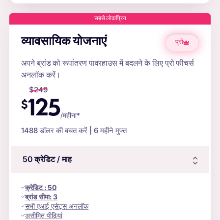
सबसे लोकप्रिय
व्यावसायिक योजनाएं
प्रो
अपने ब्रांड को रूपांतरण पावरहाउस में बदलने के लिए प्रो फीचर्स
अनलॉक करें।
$
249
125
$
/महीना*
1488
डॉलर की बचत करें | 6 महीने मुफ्त
50
क्रेडिट
/ माह
क्रेडिट
:
50
ब्रांड सीमा:
3
सभी एआई एसेट्स अनलॉक
असीमित पीढ़ियां