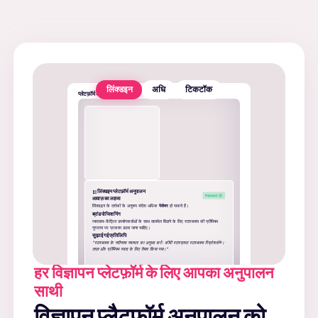
लिंक्डइन
अधि
टिकटॉक
प्लेटफ़ॉर्म अनुपालन परीक्षक
लिंक्डइन प्लेटफ़ॉर्म अनुपालन
आवाज़ का लहजा
लिंक्डइन के दर्शकों के अनुरूप संदेश अधिक
पेशेवर
हो सकते हैं।
ब्रांड पोजिशनिंग
व्यवसाय-केंद्रित उपयोगकर्ताओं के साथ तालमेल बिठाने के लिए स्टारबक्स की प्रीमियम
गुणवत्ता पर प्रकाश डाला जाना चाहिए।
सुझाई गई प्रतिलिपि
"स्टारबक्स के नवीनतम नवाचार का अनुभव करें: कीवी स्टारफ्रूट स्टारबक्स रिफ्रेशर्स®।
ताज़ा और प्रीमियम स्वाद के लिए तैयार किया गया।"
हर विज्ञापन प्लेटफ़ॉर्म के लिए आपका अनुपालन
साथी