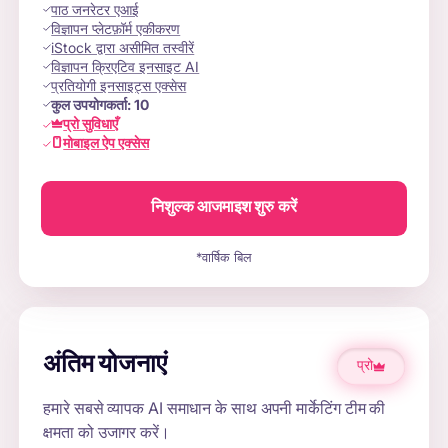
पाठ जनरेटर एआई
विज्ञापन प्लेटफ़ॉर्म एकीकरण
iStock द्वारा असीमित तस्वीरें
विज्ञापन क्रिएटिव इनसाइट AI
प्रतियोगी इनसाइट्स एक्सेस
कुल उपयोगकर्ता:
10
प्रो सुविधाएँ
मोबाइल ऐप एक्सेस
निशुल्क आजमाइश शुरु करें
*वार्षिक बिल
अंतिम योजनाएं
प्रो
हमारे सबसे व्यापक AI समाधान के साथ अपनी मार्केटिंग टीम की
क्षमता को उजागर करें।