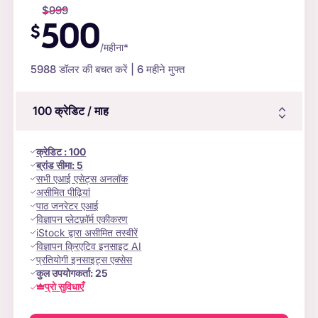
$
999
500
$
/महीना*
5988
डॉलर की बचत करें | 6 महीने मुफ्त
100
क्रेडिट
/ माह
क्रेडिट
:
100
ब्रांड सीमा:
5
सभी एआई एसेट्स अनलॉक
असीमित पीढ़ियां
पाठ जनरेटर एआई
विज्ञापन प्लेटफ़ॉर्म एकीकरण
iStock द्वारा असीमित तस्वीरें
विज्ञापन क्रिएटिव इनसाइट AI
प्रतियोगी इनसाइट्स एक्सेस
कुल उपयोगकर्ता:
25
प्रो सुविधाएँ